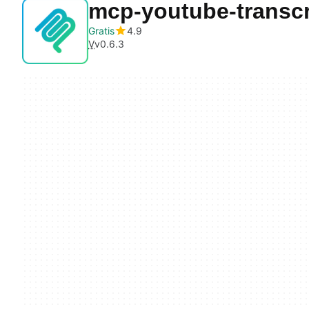
mcp-youtube-transcr
Gratis
4.9
V
v0.6.3