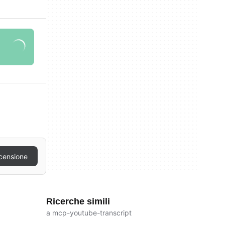
censione
Ricerche simili
a mcp-youtube-transcript