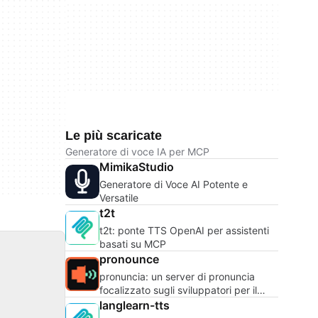
Le più scaricate
Generatore di voce IA per MCP
MimikaStudio
Generatore di Voce AI Potente e
Versatile
t2t
t2t: ponte TTS OpenAI per assistenti
basati su MCP
pronounce
pronuncia: un server di pronuncia
focalizzato sugli sviluppatori per il
gergo tecnico
langlearn-tts