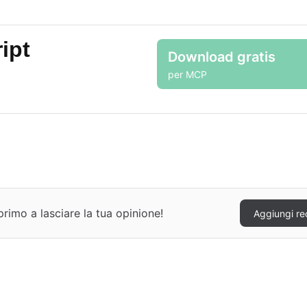
ipt
Download gratis
per MCP
rimo a lasciare la tua opinione!
Aggiungi re