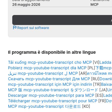
26 maggio 2026
MCP
Report sul software
Il programma è disponibile in altre lingue
Tải xuống mcp-youtube-transcript cho MCP
Ladda 
Pobierz mcp-youtube-transcript dla MCP
下载mcp-
تنزيل mcp-youtube-transcript ل MCP
ดาวน์โหลด m
Скачать mcp-youtube-transcript Для MCP
Downl
mcp-youtube-transcript için MCP için indirin
Baixa
MCP 版 mcp-youtube-transcript をダウンロード
Un
Descargar mcp-youtube-transcript para MCP
Lade
Télécharger mcp-youtube-transcript pour MCP
Do
MCP mcp-youtube-transcript 다운로드