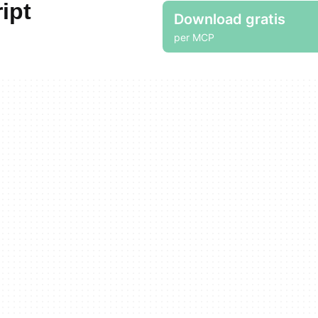
ipt
Download gratis
per MCP